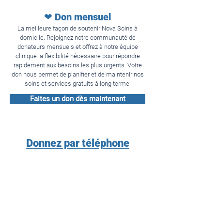
❤ Don mensuel
La meilleure façon de soutenir Nova Soins à
domicile. Rejoignez notre communauté de
donateurs mensuels et offrez à notre équipe
clinique la flexibilité nécessaire pour répondre
rapidement aux besoins les plus urgents. Votre
don nous permet de planifier et de maintenir nos
soins et services gratuits à long terme.
Faites un don dès maintenant
Donnez par téléphone
Appelez-nous au
514-866-6801
, du lundi au
vendredi, de 8h30 à 16h30.
Nous acceptons les cartes VISA et MasterCard.
Chaque message laissé sur notre boîte vocale
sera retourné dans un délai de 24