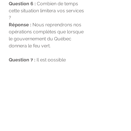
Question 6 :
Combien de temps
cette situation limitera vos services
?
Réponse :
Nous reprendrons nos
opérations complètes que lorsque
le gouvernement du Québec
donnera le feu vert.
Question 7 :
Il est possible
qu’un membre de ma famille ait
besoin de soins palliatifs sous-peu,
comment NOVA Montréal peut-il
m’aider ?
Réponse :
Les services de soins
palliatifs sont toujours offerts et
nous acceptons les
nouvelles demandes de soins.
Veuillez nous envoyer un courriel
au :
info@novamontreal.com
ou